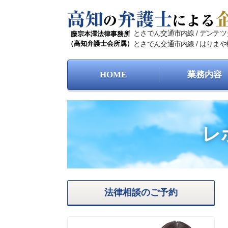
Skip
to
content
とさでん交通市内線 / デンテ
藤宗本澤法律事務所
（高知弁護士会所属）
とさでん交通市内線 / はりまや
HOME
業務内容
レ
法律相談のご予約