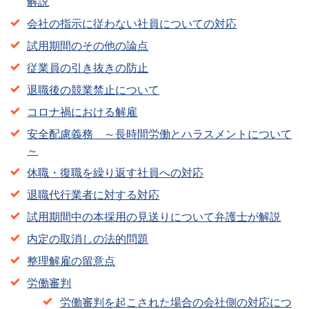
解説
会社の指示に従わない社員についての対応
試用期間のその他の論点
従業員の引き抜きの防止
退職後の競業禁止について
コロナ禍における解雇
安全配慮義務 ～長時間労働とハラスメントについて
～
休職・復職を繰り返す社員への対応
退職代行業者に対する対応
試用期間中の本採用の見送りについて弁護士が解説
内定の取消しの法的問題
整理解雇の留意点
労働審判
労働審判を起こされた場合の会社側の対応につ