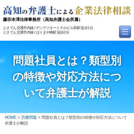
Skip
to
content
藤宗本澤法律事務所
（高知弁護士会所属）
とさでん交通市内線 / デンテツターミナルビル前駅 徒歩1分、
とさでん交通市内線 / はりまや橋駅 徒歩2分
問題社員とは？類型別
の特徴や対応方法につ
いて弁護士が解説
HOME
>
労務問題
>
問題社員とは？類型別の特徴や対応方法について
弁護士が解説